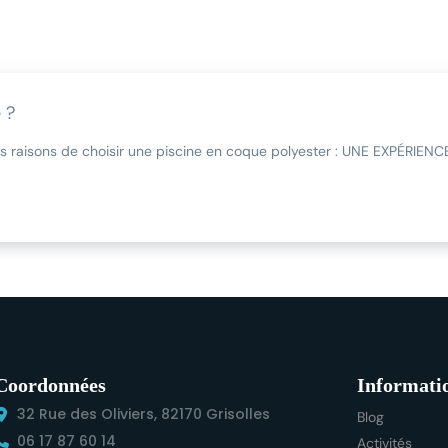
 ?
nes raisons de choisir une piscine en coque polyester : UNE EXPÉRIENC
Coordonnées
Informati
32 Rue des Oliviers, 82170 Grisolles
Blog
06 17 87 60 14
Activités