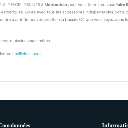
 à ALP EXCEL PISCINES à
Montauban
pour vous fournir ou vous
faire 
et esthétiques. Livrée avec tous les accessoires indispensables, votre
p
attendre avant de pouvoir profiter du bassin. Où que vous soyez dans
ire votre piscine vous-même
lentour,
sollicitez-nous
.
Coordonnées
Informati