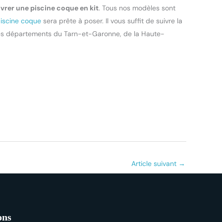
livrer une piscine coque en kit
. Tous nos modèles sont
iscine coque
sera prête à poser. Il vous suffit de suivre la
 les départements du Tarn-et-Garonne, de la Haute-
Article suivant
→
ons