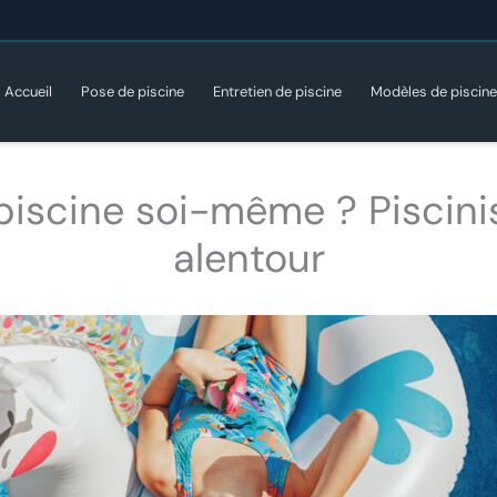
Accueil
Pose de piscine
Entretien de piscine
Modèles de piscin
piscine soi-même ? Piscini
alentour