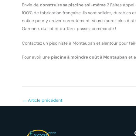
Envie de
construire sa piscine soi-même
? Faites appel
100% de fabrication française. Ils sont solides, durables 
notice pour y arriver correctement. Vous n’aurez plus à 
Garonne, du Lot et du Tarn, passez commande !
Contactez un pisciniste à Montauban et alentour pour fa
Pour avoir une
piscine à moindre coût à Montauban
et a
←
Article précédent