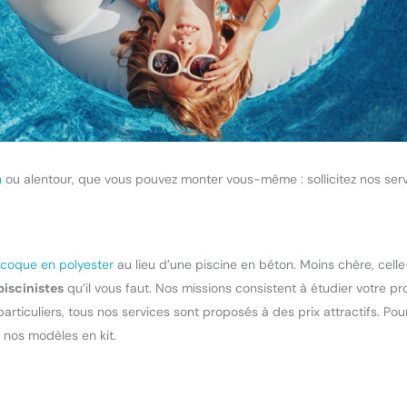
n
ou alentour, que vous pouvez monter vous-même : sollicitez nos serv
 coque en polyester
au lieu d’une piscine en béton. Moins chère, celle-c
piscinistes
qu’il vous faut. Nos missions consistent à étudier votre pro
 particuliers, tous nos services sont proposés à des prix attractifs. Po
nos modèles en kit.