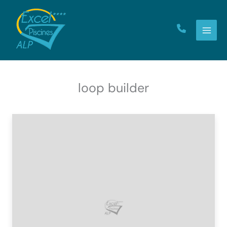
Aller
au
contenu
loop builder