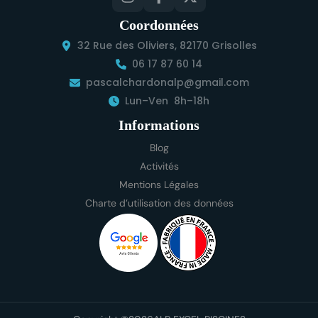
Coordonnées
32 Rue des Oliviers, 82170 Grisolles
06 17 87 60 14
pascalchardonalp@gmail.com
Lun–Ven 8h–18h
Informations
Blog
Activités
Mentions Légales
Charte d’utilisation des données