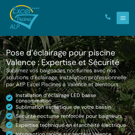
Aller
au
contenu
Pose d’éclairage pour piscine
Valence : Expertise et Sécurité
Sublimez vos baignades nocturnes avec nos
solutions d’éclairage. Installation professionnelle
par ALP Excel Piscines à Valence et alentours.
Installation d’éclairage LED basse
consommation
Sublimation esthétique de votre bassin
Sécurité nocturne renforcée pour baigneurs
Expertise technique en étanchéité électrique
Intervention rapide sur secteur Valence