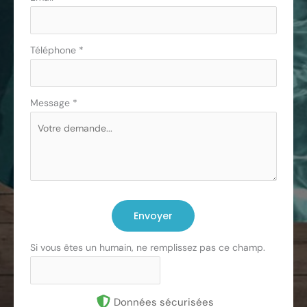
Téléphone
*
Message
*
Envoyer
Si vous êtes un humain, ne remplissez pas ce champ.
Données sécurisées