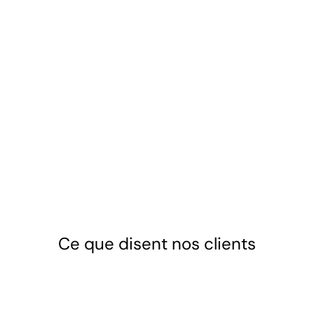
Réalisation de l’ouvrage
Nous effectuons la pose du revêtement
choisi, qu’il s’agisse de pierre, de bois ou de
carrelage, en respectant rigoureusement les
normes de drainage.
Ce que disent nos clients