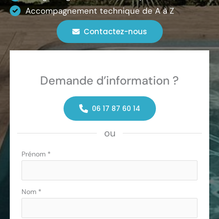
Accompagnement technique de A à Z
Contactez-nous
Demande d’information ?
06 17 87 60 14
ou
Formulaire
Prénom
*
simple
avec
téléphone
Nom
*