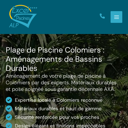
Aller
au
contenu
Plage de Piscine Colomiers :
Aménagements de Bassins
Durables
Aménagement de votre plage de piscine à
Colomiers par des experts. Matériaux durables
et pose soignée sous garantie décennale AXA.
Expertise locale à Colomiers reconnue
Matériaux durables et haut de gamme
Sécurité renforcée pour vos proches
Design élégant et finitions impeccables