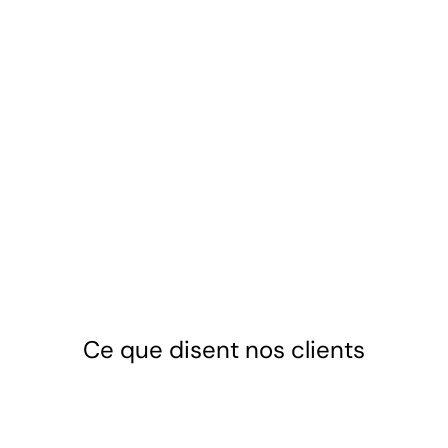
un niveau et un calage parfaits.
Raccordements hydrauliques
Nous installons le système de filtration et
l’ensemble des tuyauteries nécessaires au
bon fonctionnement et à l’épuration de l’eau.
Ce que disent nos clients