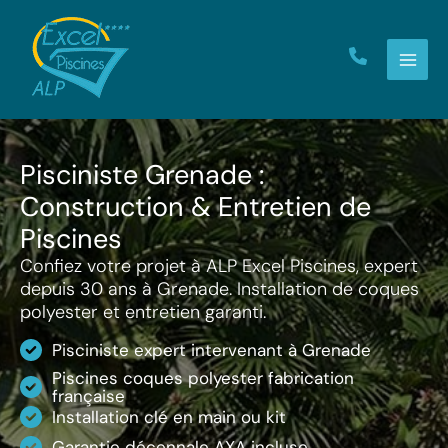
Aller
au
contenu
Pisciniste Grenade :
Construction & Entretien de
Piscines
Confiez votre projet à ALP Excel Piscines, expert
depuis 30 ans à Grenade. Installation de coques
polyester et entretien garanti.
Pisciniste expert intervenant à Grenade
Piscines coques polyester fabrication
française
Installation clé en main ou kit
Garantie décennale AXA incluse