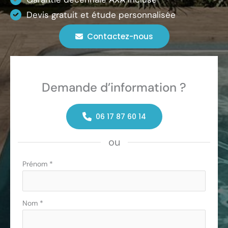
Devis gratuit et étude personnalisée
Contactez-nous
Demande d’information ?
06 17 87 60 14
ou
Formulaire
Prénom
*
simple
avec
téléphone
Nom
*